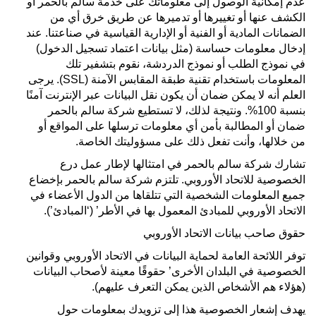
عدم إمكانية الوصول إلى معلوماتك على خدمة سالم بالحمر أو
الكشف عنها أو تغييرها أو تدميرها عن طريق خرق أي من
الضمانات المادية أو الفنية أو الإدارية القياسية في صناعتنا. عند
إدخال معلومات حساسة (مثل بيانات اعتماد تسجيل الدخول)
في نموذج الطلب أو نموذج الدردشة، نقوم بتشفير تلك
المعلومات باستخدام تقنية طبقة المقابس الآمنة (SSL). يرجى
العلم أنه لا يمكن ضمان أن يكون نقل البيانات عبر الإنترنت آمنًا
بنسبة 100%. ونتيجة لذلك، لا تستطيع شركة سالم بالحمر
ضمان أو المطالبة بأمن أي معلومات ترسلها على المواقع أو
من خلالها، وأنت تفعل ذلك على مسؤوليتك الخاصة.
تشارك شركة سالم بالحمر في امتثالها لإطار عمل درع
الخصوصية للاتحاد الأوروبي. تلتزم شركة سالم بالحمر بإخضاع
جميع المعلومات الشخصية التي تتلقاها من الدول الأعضاء في
الاتحاد الأوروبي للمبادئ المعمول بها في الأطر’ (‘المبادئ’).
حقوق صاحب بيانات الاتحاد الأوروبي
توفر اللائحة العامة لحماية البيانات في الاتحاد الأوروبي وقوانين
الخصوصية في البلدان الأخرى’ حقوقًا معينة لأصحاب البيانات
(هؤلاء هم الأشخاص الذين يمكن التعرف عليهم).
يهدف إشعار الخصوصية هذا إلى تزويدك بمعلومات حول