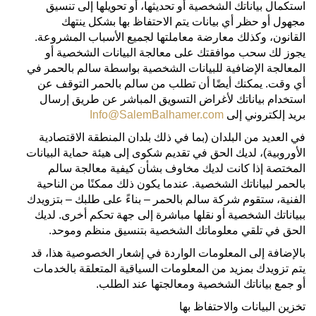
استكمال بياناتك الشخصية أو تحديثها، أو تحويلها إلى تنسيق
مجهول أو حظر أي بيانات يتم الاحتفاظ بها بشكل ينتهك
القانون، وكذلك معارضة معاملتها لجميع الأسباب المشروعة.
يجوز لك سحب موافقتك على معالجة البيانات الشخصية أو
المعالجة الإضافية للبيانات الشخصية بواسطة سالم بالحمر في
أي وقت. يمكنك أيضًا أن تطلب من سالم بالحمر التوقف عن
استخدام بياناتك لأغراض التسويق المباشر عن طريق إرسال
بريد إلكتروني إلى
Info@SalemBalhamer.com
في العديد من البلدان (بما في ذلك بلدان المنطقة الاقتصادية
الأوروبية)، لديك الحق في تقديم شكوى إلى هيئة حماية البيانات
المختصة إذا كانت لديك مخاوف بشأن كيفية معالجة سالم
بالحمر لبياناتك الشخصية. عندما يكون ذلك ممكنًا من الناحية
الفنية، ستقوم شركة سالم بالحمر – بناءً على طلبك – بتزويدك
ببياناتك الشخصية أو نقلها مباشرة إلى جهة تحكم أخرى. لديك
الحق في تلقي معلوماتك الشخصية بتنسيق منظم وموحد.
بالإضافة إلى المعلومات الواردة في إشعار الخصوصية هذا، قد
يتم تزويدك بمزيد من المعلومات السياقية المتعلقة بالخدمات
أو جمع بياناتك الشخصية ومعالجتها عند الطلب.
تخزين البيانات والاحتفاظ بها