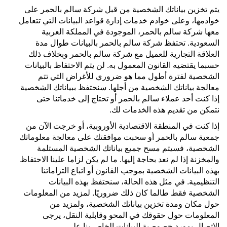
يتم تخزين بياناتك الشخصية من قبل شركة سالم بالحمر على
خوادمها، وعلى خوادم خدمات إدارة قواعد البيانات التي تتعامل
معها شركة سالم بالحمر، الموجودة في المملكة العربية
السعودية. تحتفظ شركة سالم بالحمر بالبيانات طوال مدة
العلاقة التجارية للعميل مع شركة سالم بالحمر وبخلاف ذلك
حسبما يقتضيه القانون المعمول به. لن يتم الاحتفاظ بالبيانات
الشخصية لفترة أطول مما هو ضروري للأغراض التي تتم
معالجة بياناتك الشخصية من أجلها. سنحتفظ ببياناتك الشخصية
إذا كنت أحد عملاء سالم بالحمر أو تحتاج إلى خدماتنا حتى
نتمكن من تقديم هذه الخدمات لك.
إذا كنت في المنطقة الاقتصادية الأوروبية، أو خرجت الآن من
جمعية سالم بالحمر أو سحبت موافقتك على معالجة معلوماتك
الشخصية، فسيتم مسح جميع بياناتك الشخصية المستلمة
والمخزنة إذا لم نعد بحاجة إليها. ما لم يكن لزاما علينا الاحتفاظ
بهذه البيانات الشخصية بموجب القانون أو اتباع التزاماتنا
التنظيمية. في مثل هذه الحالة، سنحتفظ بهذه البيانات
الشخصية فقط طالما كان ذلك ضروريًا. لمزيد من المعلومات
حول مكان ومدة تخزين بياناتك الشخصية، ولمزيد من
المعلومات حول حقوقك في المحو وقابلية النقل، يرجى
الاتصال بمورد خصوصية البيانات الخاص بنا على