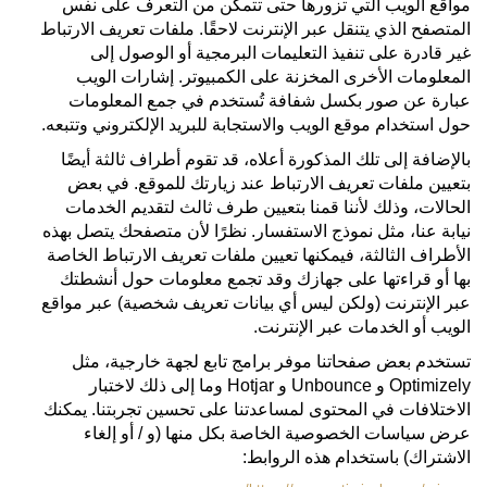
مواقع الويب التي تزورها حتى تتمكن من التعرف على نفس
المتصفح الذي يتنقل عبر الإنترنت لاحقًا. ملفات تعريف الارتباط
غير قادرة على تنفيذ التعليمات البرمجية أو الوصول إلى
المعلومات الأخرى المخزنة على الكمبيوتر. إشارات الويب
عبارة عن صور بكسل شفافة تُستخدم في جمع المعلومات
حول استخدام موقع الويب والاستجابة للبريد الإلكتروني وتتبعه.
بالإضافة إلى تلك المذكورة أعلاه، قد تقوم أطراف ثالثة أيضًا
بتعيين ملفات تعريف الارتباط عند زيارتك للموقع. في بعض
الحالات، وذلك لأننا قمنا بتعيين طرف ثالث لتقديم الخدمات
نيابة عنا، مثل نموذج الاستفسار. نظرًا لأن متصفحك يتصل بهذه
الأطراف الثالثة، فيمكنها تعيين ملفات تعريف الارتباط الخاصة
بها أو قراءتها على جهازك وقد تجمع معلومات حول أنشطتك
عبر الإنترنت (ولكن ليس أي بيانات تعريف شخصية) عبر مواقع
الويب أو الخدمات عبر الإنترنت.
تستخدم بعض صفحاتنا موفر برامج تابع لجهة خارجية، مثل
Optimizely و Unbounce و Hotjar وما إلى ذلك لاختبار
الاختلافات في المحتوى لمساعدتنا على تحسين تجربتنا. يمكنك
عرض سياسات الخصوصية الخاصة بكل منها (و / أو إلغاء
الاشتراك) باستخدام هذه الروابط: