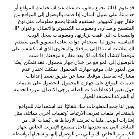
قد نقوم تلقائيًا بجمع معلومات عنك عند استخدامك للمواقع أو
خدماتنا. على سبيل المثال، إذا قمت بالوصول إلى المواقع من
خلال جهاز كمبيوتر، فسنقوم تلقائيًا بجمع معلومات مثل نوع
المتصفح وإصداره، ومعلومات الكمبيوتر والاتصال، وعنوان IP،
والصفحات التي قمت بزيارتها، ومعلومات سجل الويب
القياسية. يجوز لنا استخدام أدوات إعادة التسويق التي ستقدم
لك إعلانات استنادًا إلى موقعك والمحتوى الذي استكشفته على
موقعنا لإنشاء إعلانات لك بعد مغادرة موقعنا. إذا قمت
بالوصول إلى المواقع من خلال جهاز محمول، فقد نتمكن أيضًا
من العثور على موقع جهازك المحمول. يمكنك اختيار عدم
مشاركة تفاصيل موقعك معنا عن طريق ضبط إعدادات
خدمات الموقع على جهازك المحمول. للحصول على تعليمات
حول تغيير الإعدادات ذات الصلة، يرجى الاتصال بمزود الخدمة
أو الشركة المصنعة للجهاز.
يجوز لنا جمع المعلومات منك تلقائيًا عند استخدامك للمواقع
باستخدام ‘ملفات تعريف الارتباط ‘وتقنيات أخرى مماثلة، مثل
إشارات الويب. ملفات تعريف الارتباط هي كميات أقل من
البيانات التي يتم تخزينها داخل متصفح الإنترنت الخاص بجهاز
الكمبيوتر الخاص بك والتي يتم الوصول إليها وتسجيلها بواسطة