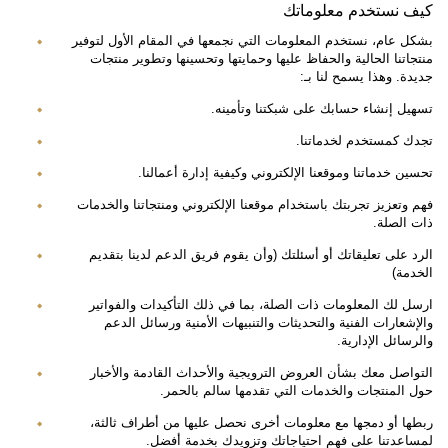
كيف نستخدم معلوماتك
بشكل عام، نستخدم المعلومات التي نجمعها في المقام الأول لتوفير
منتجاتنا الحالية والحفاظ عليها وحمايتها وتحسينها وتطوير منتجات
جديدة. وهذا يسمح لنا بـ:
تسهيل إنشاء حسابك على شبكتنا وتأمينه.
تجدك كمستخدم لخدماتنا.
تحسين خدماتنا وموقعنا الإلكتروني وكيفية إدارة أعمالنا.
فهم وتعزيز تجربتك باستخدام موقعنا الإلكتروني ومنتجاتنا والخدمات
ذات الصلة.
الرد على تعليقاتك أو أسئلتك (وأن يقوم فريق الدعم لدينا بتقديم
الخدمة)
ارسل لك المعلومات ذات الصلة، بما في ذلك التأكيدات والفواتير
والإشعارات الفنية والتحديثات والتنبيهات الأمنية ورسائل الدعم
والرسائل الإدارية.
التواصل معك بشأن العروض الترويجية والأحداث القادمة والأخبار
حول المنتجات والخدمات التي تقدمها سالم بالحمر.
ربطها أو دمجها مع معلومات أخرى نحصل عليها من أطراف ثالثة،
لمساعدتنا على فهم احتياجاتك وتزويدك بخدمة أفضل.