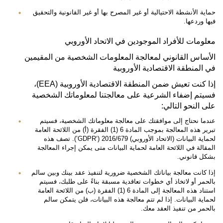
حماية الأنشطة الاحتيالية أو غير المصرح بها أو غير القانونية والتحقيق
فيها وردعها.
معلومات للأفراد الموجودين في الاتحاد الأوروبي
الأساس القانوني لمعالجة المعلومات الشخصية من المقيمين
في المنطقة الاقتصادية الأوروبية
إذا كنت تعيش ضمن المنطقة الاقتصادية الأوروبية (EEA)،
فسيتم إضفاء الشرعية على معالجتنا لمعلوماتك الشخصية
على النحو التالي:
عندما نحتاج إلى موافقتك على معالجة معلوماتك الشخصية، فسيتم
تبرير هذه المعالجة بموجب المادة 6 (1) الفقرة (أ) من اللائحة العامة
لحماية البيانات (الاتحاد الأوروبي) 2016/679 (‘GDPR’). تصف هذه
المقالة في اللائحة العامة لحماية البيانات متى يمكن إجراء المعالجة
بشكل قانوني.
إذا كانت معالجة بياناتك الشخصية ضرورية لتنفيذ عقد بينك وبين سالم
بالحمر أو لاتخاذ أي خطوات تعاقدية مسبقة بناءً على طلبك، فسيتم
استناد هذه المعالجة إلى المادة 6 (1) الفقرة (ب) من اللائحة العامة
لحماية البيانات. إذا لم تتم معالجة هذه البيانات، فلن يتمكن سالم
بالحمر من تنفيذ العقد معك.