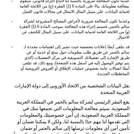
عندما تكون المعالجة ضرورية بالنسبة لنا لاتباع التزام قانوني، سنقوم
بمعالجة معلوماتك بناءً على المادة 6 (1) الفقرة (ج) من اللائحة العامة
لحماية البيانات، على سبيل المثال الامتثال في مجالات قانون العمل.
وعندما تكون المعالجة ضرورية لأغراض المصالح المشروعة لشركة
سالم بالحمر، فسيتم إجراء هذه المعالجة بموجب المادة 6 (1) الفقرة
(و) من اللائحة العامة لحماية البيانات، على سبيل المثال للكشف عن
الاحتيال.
قد تتلقى أيضًا إعلانات مخصصة حيث تشير إلى اهتمامات محددة لـ
سالم بالحمر عن طريق طلب معلومات حول منتج أو خدمة أو عن
طريق الإشارة إلى تفضيلاتك التسويقية في مركز التفضيلات (الذي
يتم توفير الوصول إليه في أسفل هذه الصفحة)، ومع ذلك، قد تتلقى
أيضًا اتصالات عامة بخصوص عمليات الإطلاق أو العروض الترويجية أو
المخططات الجديدة.
نقل البيانات الشخصية من الاتحاد الأوروبي إلى دولة الإمارات
العربية المتحدة
يقع المقر الرئيسي لشركة سالم بالحمر في المملكة العربية
السعودية. سيتم معالجة المعلومات التي نجمعها منك في
المملكة العربية السعودية. إن أمن خصوصيتك والمعلومات
التي تقدمها لنا مهم جدًا بالنسبة لنا، ولكن لا يمكننا ضمان أو
تأمين أمن أي معلومات ترسلها إلى سالم بالحمر أو ضمان