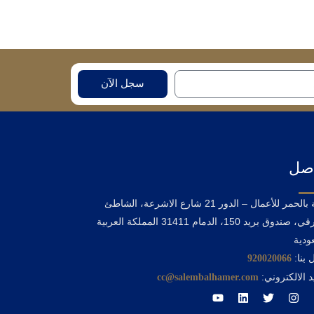
سجل الآن
اصل
بوابة بالحمر للأعمال – الدور 21 شارع الاشرعة، الشاطئ
الشرقي، صندوق بريد 150، الدمام 31411 المملكة العربية
ودية
 بنا:
920020066
د الالكتروني:
cc@salembalhamer.com