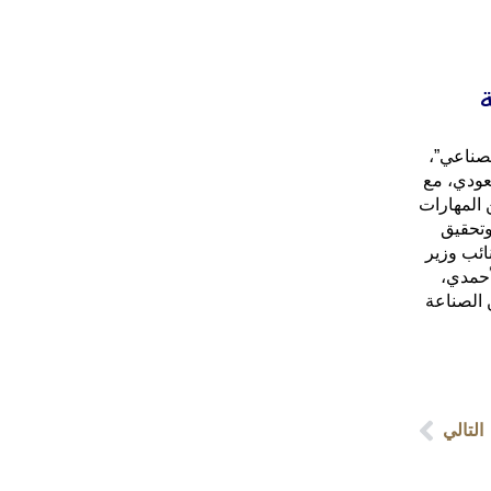
لصناعي”،
عودي، مع
حسين المهارات
وتحقيق
ائب وزير
أحمدي،
 الصناعة
التالي