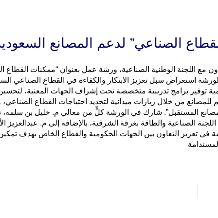
قطاع الصناعي” لدعم المصانع السعودية
اون مع اللجنة الوطنية الصناعية، ورشة عمل بعنوان “ممكنات القطاع ا
لورشة استعراض سبل تعزيز الابتكار والكفاءة في القطاع الصناعي الس
لمملكة 2030. كما تم التأكيد على أهمية توفير برامج تدريبية متخصصة تحت إشراف الجهات المعنية، لت
م للمصانع من خلال زيارات ميدانية لتحديد احتياجات القطاع الصناعي، 
صانع المستقبل”. شارك في الورشة كلٍّ من معالي م. خليل بن سلمه، ن
اللجنة الصناعية والطاقة بغرفة الشرقية، بالإضافة إلى م. عبدالعزيز ال
ة في تعزيز التعاون بين الجهات الحكومية والقطاع الخاص بهدف تمكين
المستدامة